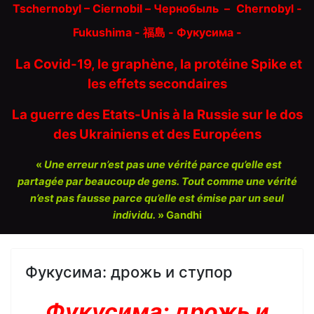
Tschernobyl – Ciernobil – Чернобыль
–
Chernobyl -
Fukushima - 福島 -
Фукусима -
La Covid-19, le graphène, la protéine Spike et
les effets secondaires
La guerre des Etats-Unis à la Russie sur le dos
des Ukrainiens et des Européens
«
Une erreur n’est pas une vérité parce qu’elle est
partagée par beaucoup de gens. Tout comme une vérité
n’est pas fausse parce qu’elle est émise par un seul
individu.
» Gandhi
Фукусима: дрожь и ступор
Фукусима: дрожь и