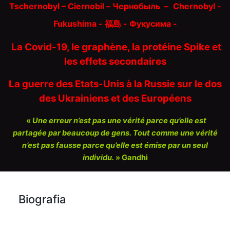
Tschernobyl – Ciernobil – Чернобыль
–
Chernobyl -
Fukushima - 福島 -
Фукусима -
La Covid-19, le graphène, la protéine Spike et
les effets secondaires
La guerre des Etats-Unis à la Russie sur le dos
des Ukrainiens et des Européens
«
Une erreur n’est pas une vérité parce qu’elle est
partagée par beaucoup de gens. Tout comme une vérité
n’est pas fausse parce qu’elle est émise par un seul
individu.
» Gandhi
Biografia